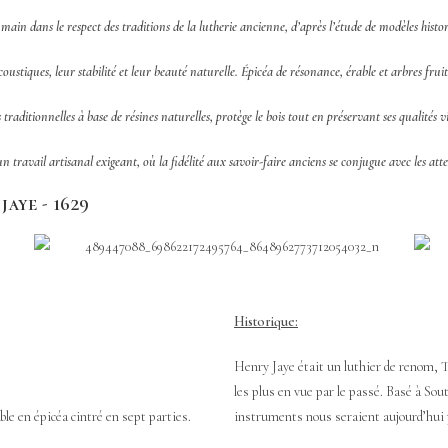
ain dans le respect des traditions de la lutherie ancienne, d’après l’étude de modèles histo
oustiques, leur stabilité et leur beauté naturelle. Épicéa de résonance, érable et arbres frui
traditionnelles à base de résines naturelles, protège le bois tout en préservant ses qualités 
un travail artisanal exigeant, où la fidélité aux savoir-faire anciens se conjugue avec les at
jaye - 1629
Historique:
Henry Jaye était un luthier de renom, T
les plus en vue par le passé. Basé à So
ble en épicéa cintré en sept parties.
instruments nous seraient aujourd’hui