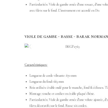
Particularités: Viole de gambe ornée d’une rosace, d’une volut
avec filets sur le fond. L’instrument est accordé en Do.
viole de gambe - basse - barak norman 
Caractéristiques:
Longueur de corde vibrante: 670 mm
Longueur du fond: 665 mm
Bois utilisés: érable ondé pour le manche, fond & éclisses. Ta
Montage: touche et cordier en érable plaqué ébène.
Particularités: Viole de gambe ornée d’une volute ajourée, d’u
filets décoratifs sur le fond. Basse six cordes.